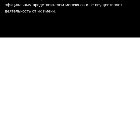
официальным представителем магазинов и не осуществляет
деятельность от их имени.
Отказ от ответственности
Все товарные знаки и логотипы, представленные на
этом сайте, являются собственностью
соответствующих владельцев и взяты из публичных
источников.
Отказ от ответственности:
Сервис не является кредитором или ипотечным/кредитным
брокером и не предоставляет финансовые услуги прямо или
косвенно через представителей или агентов. Не осуществляет
выдачу каких-либо видов кредита. Не несет ответственности за
точность информации, предоставленной банками по тарифам,
кредитным ставкам, переплатам, а также за любую другую