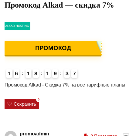
Промокод Alkad — скидка 7%
ПРОМОКОД
1
6
1
8
1
9
3
7
4
Промокод Alkad - Скидка 7% на все тарифные планы
0
Сохранить
promoadmin