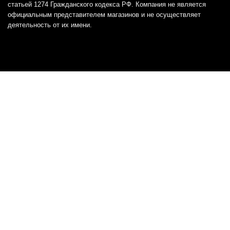
статьей 1274 Гражданского кодекса РФ. Компания не является
официальным представителем магазинов и не осуществляет
деятельность от их имени.
Отказ от ответственности
Все товарные знаки и логотипы, представленные на
этом сайте, являются собственностью
соответствующих владельцев и взяты из публичных
источников.
Отказ от ответственности:
Сервис не является кредитором или ипотечным/кредитным
брокером и не предоставляет финансовые услуги прямо или
косвенно через представителей или агентов. Не осуществляет
выдачу каких-либо видов кредита. Не несет ответственности за
точность информации, предоставленной банками по тарифам,