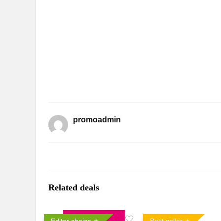
promoadmin
Related deals
Editor choice
Best seller