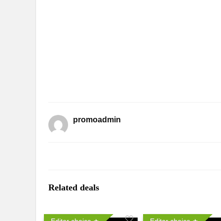
promoadmin
Related deals
Editor choice
Editor choice