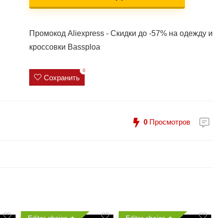
Промокод Aliexpress - Скидки до -57% на одежду и
кроссовки Bassploa
0
Сохранить
0
Просмотров
Editor choice
Editor choice