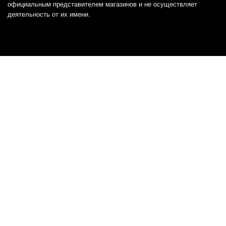
официальным представителем магазинов и не осуществляет
деятельность от их имени.
Отказ от ответственности
Все товарные знаки и логотипы, представленные на
этом сайте, являются собственностью
соответствующих владельцев и взяты из публичных
источников.
Отказ от ответственности:
Сервис не является кредитором или ипотечным/кредитным
брокером и не предоставляет финансовые услуги прямо или
косвенно через представителей или агентов. Не осуществляет
выдачу каких-либо видов кредита. Не несет ответственности за
точность информации, предоставленной банками по тарифам,
кредитным ставкам, переплатам, а также за любую другую