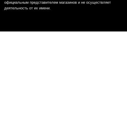
официальным представителем магазинов и не осуществляет
деятельность от их имени.
Отказ от ответственности
Все товарные знаки и логотипы, представленные на
этом сайте, являются собственностью
соответствующих владельцев и взяты из публичных
источников.
Отказ от ответственности:
Сервис не является кредитором или ипотечным/кредитным
брокером и не предоставляет финансовые услуги прямо или
косвенно через представителей или агентов. Не осуществляет
выдачу каких-либо видов кредита. Не несет ответственности за
точность информации, предоставленной банками по тарифам,
кредитным ставкам, переплатам, а также за любую другую