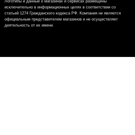
Логотипы и данные о магазинах и сервисах размещены
исключительно в информационных целях в соответствии со
статьей 1274 Гражданского кодекса РФ. Компания не является
официальным представителем магазинов и не осуществляет
деятельность от их имени.
Отказ от ответственности
Все товарные знаки и логотипы, представленные на
этом сайте, являются собственностью
соответствующих владельцев и взяты из публичных
источников.
Отказ от ответственности:
Сервис не является кредитором или ипотечным/кредитным
брокером и не предоставляет финансовые услуги прямо или
косвенно через представителей или агентов. Не осуществляет
выдачу каких-либо видов кредита. Не несет ответственности за