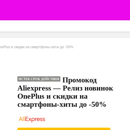
nePlus и скидки на смартфоны-хиты до -50%
Промокод
ИСТЕК СРОК ДЕЙСТВИЯ
Aliexpress — Релиз новинок
OnePlus и скидки на
смартфоны-хиты до -50%