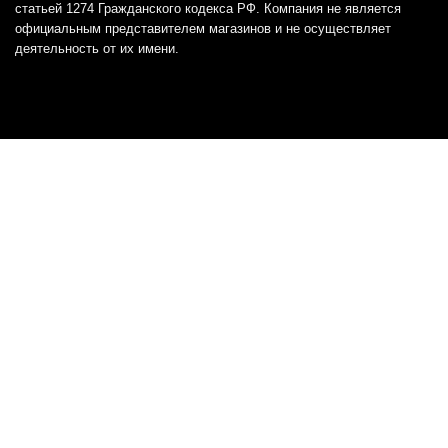
статьей 1274 Гражданского кодекса РФ. Компания не является
официальным представителем магазинов и не осуществляет
деятельность от их имени.
Отказ от ответственности
Все товарные знаки и логотипы, представленные на
этом сайте, являются собственностью
соответствующих владельцев и взяты из публичных
источников.
Отказ от ответственности:
Сервис не является кредитором или ипотечным/кредитным
брокером и не предоставляет финансовые услуги прямо или
косвенно через представителей или агентов. Не осуществляет
выдачу каких-либо видов кредита. Не несет ответственности за
точность информации, предоставленной банками по тарифам,