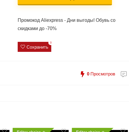
Промокод Aliexpress - Дни выгоды! Обувь со
скидками до -70%
0
Сохранить
0
Просмотров
Editor choice
Editor choice