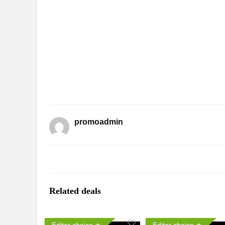
promoadmin
Related deals
Editor choice
Editor choice