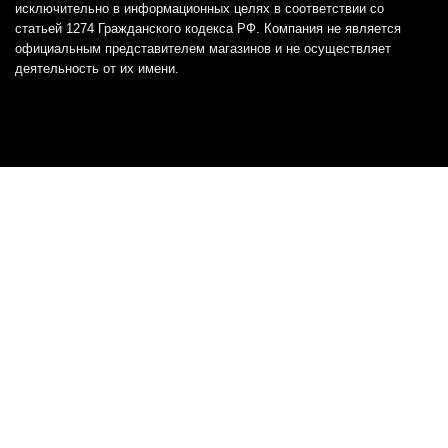
исключительно в информационных целях в соответствии со
статьей 1274 Гражданского кодекса РФ. Компания не является
официальным представителем магазинов и не осуществляет
деятельность от их имени.
Отказ от ответственности
Все товарные знаки и логотипы, представленные на
этом сайте, являются собственностью
соответствующих владельцев и взяты из публичных
источников.
Отказ от ответственности:
Сервис не является кредитором или ипотечным/кредитным
брокером и не предоставляет финансовые услуги прямо или
косвенно через представителей или агентов. Не осуществляет
выдачу каких-либо видов кредита. Не несет ответственности за