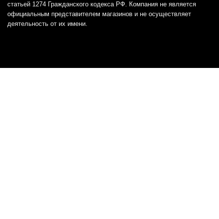
статьей 1274 Гражданского кодекса РФ. Компания не является
официальным представителем магазинов и не осуществляет
деятельность от их имени.
Отказ от ответственности
Все товарные знаки и логотипы, представленные на
этом сайте, являются собственностью
соответствующих владельцев и взяты из публичных
источников.
Отказ от ответственности:
Сервис не является кредитором или ипотечным/кредитным
брокером и не предоставляет финансовые услуги прямо или
косвенно через представителей или агентов. Не осуществляет
выдачу каких-либо видов кредита. Не несет ответственности за
точность информации, предоставленной банками по тарифам,