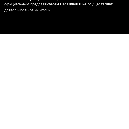
официальным представителем магазинов и не осуществляет
деятельность от их имени.
Отказ от ответственности
Все товарные знаки и логотипы, представленные на
этом сайте, являются собственностью
соответствующих владельцев и взяты из публичных
источников.
Отказ от ответственности:
Сервис не является кредитором или ипотечным/кредитным
брокером и не предоставляет финансовые услуги прямо или
косвенно через представителей или агентов. Не осуществляет
выдачу каких-либо видов кредита. Не несет ответственности за
точность информации, предоставленной банками по тарифам,
кредитным ставкам, переплатам, а также за любую другую