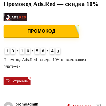
Промокод Ads.Red — скидка 10%
ПРОМОКОД
1
3
1
6
5
6
4
2
3
4
Промокод Ads.Red - скидка 10% от всех ваших
платежей
0
Сохранить
promoadmin