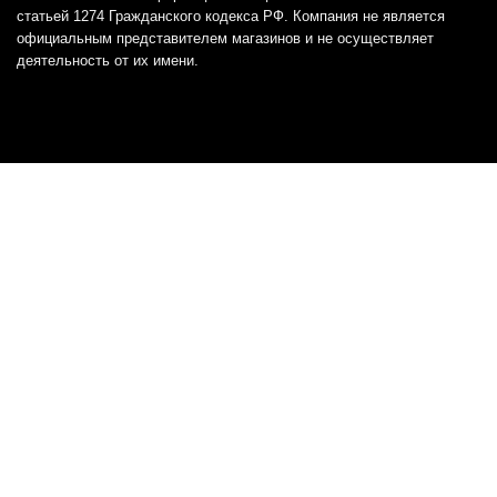
статьей 1274 Гражданского кодекса РФ. Компания не является
официальным представителем магазинов и не осуществляет
деятельность от их имени.
Отказ от ответственности
Все товарные знаки и логотипы, представленные на
этом сайте, являются собственностью
соответствующих владельцев и взяты из публичных
источников.
Отказ от ответственности:
Сервис не является кредитором или ипотечным/кредитным
брокером и не предоставляет финансовые услуги прямо или
косвенно через представителей или агентов. Не осуществляет
выдачу каких-либо видов кредита. Не несет ответственности за
точность информации, предоставленной банками по тарифам,