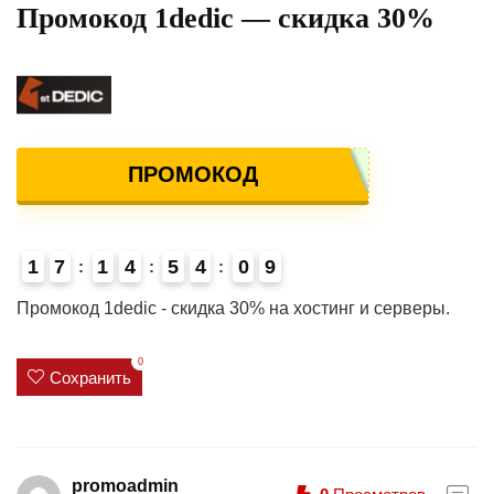
Промокод 1dedic — скидка 30%
ПРОМОКОД
1
7
1
4
5
4
0
9
4
Промокод 1dedic - cкидка 30% на хостинг и серверы.
0
Сохранить
promoadmin