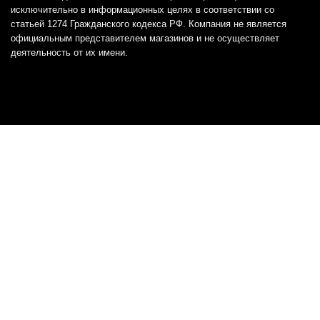
исключительно в информационных целях в соответствии со
статьей 1274 Гражданского кодекса РФ. Компания не является
официальным представителем магазинов и не осуществляет
деятельность от их имени.
Отказ от ответственности
Все товарные знаки и логотипы, представленные на
этом сайте, являются собственностью
соответствующих владельцев и взяты из публичных
источников.
Отказ от ответственности:
Сервис не является кредитором или ипотечным/кредитным
брокером и не предоставляет финансовые услуги прямо или
косвенно через представителей или агентов. Не осуществляет
выдачу каких-либо видов кредита. Не несет ответственности за