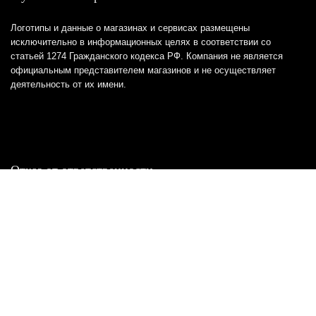
Логотипы и данные о магазинах и сервисах размещены
исключительно в информационных целях в соответствии со
статьей 1274 Гражданского кодекса РФ. Компания не является
официальным представителем магазинов и не осуществляет
деятельность от их имени.
Отказ от ответственности
Все товарные знаки и логотипы, представленные на
этом сайте, являются собственностью
соответствующих владельцев и взяты из публичных
источников.
Отказ от ответственности:
Сервис не является кредитором или ипотечным/кредитным
брокером и не предоставляет финансовые услуги прямо или