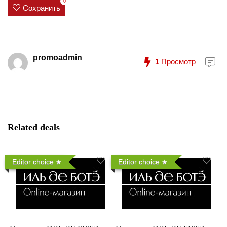
0
Сохранить
promoadmin
1
Просмотр
Related deals
Editor choice
Editor choice