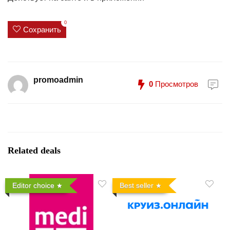
0
Сохранить
promoadmin
0
Просмотров
Related deals
Editor choice
Best seller