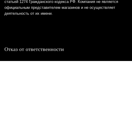
статьей 1274 Гражданского кодекса РФ. Компания не является
официальным представителем магазинов и не осуществляет
деятельность от их имени.
Отказ от ответственности
Все товарные знаки и логотипы, представленные на
этом сайте, являются собственностью
соответствующих владельцев и взяты из публичных
источников.
Отказ от ответственности:
Сервис не является кредитором или ипотечным/кредитным
брокером и не предоставляет финансовые услуги прямо или
косвенно через представителей или агентов. Не осуществляет
выдачу каких-либо видов кредита. Не несет ответственности за
точность информации, предоставленной банками по тарифам,
кредитным ставкам, переплатам, а также за любую другую