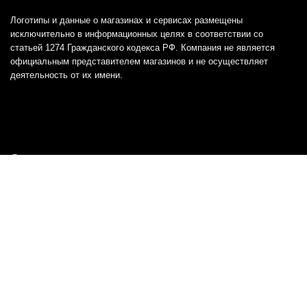
Логотипы и данные о магазинах и сервисах размещены
исключительно в информационных целях в соответствии со
статьей 1274 Гражданского кодекса РФ. Компания не является
официальным представителем магазинов и не осуществляет
деятельность от их имени.
Отказ от ответственности
Все товарные знаки и логотипы, представленные на
этом сайте, являются собственностью
соответствующих владельцев и взяты из публичных
источников.
Отказ от ответственности:
Сервис не является кредитором или ипотечным/кредитным
брокером и не предоставляет финансовые услуги прямо или