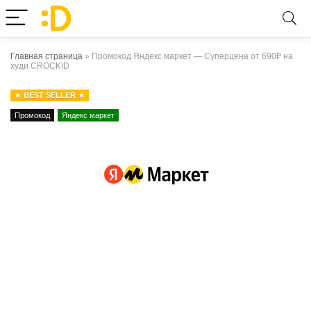
Главная страница
»
Промокод Яндекс маркет — Суперцена от 690₽ на
худи CROCKID
BEST SELLER
Промокод
Яндекс маркет