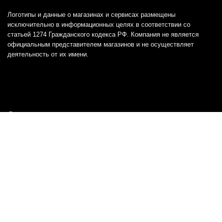
Логотипы и данные о магазинах и сервисах размещены
исключительно в информационных целях в соответствии со
статьей 1274 Гражданского кодекса РФ. Компания не является
официальным представителем магазинов и не осуществляет
деятельность от их имени.
Отказ от ответственности
Все товарные знаки и логотипы, представленные на
этом сайте, являются собственностью
соответствующих владельцев и взяты из публичных
источников.
Отказ от ответственности:
Сервис не является кредитором или ипотечным/кредитным
брокером и не предоставляет финансовые услуги прямо или