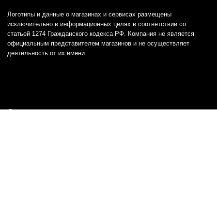
Логотипы и данные о магазинах и сервисах размещены
исключительно в информационных целях в соответствии со
статьей 1274 Гражданского кодекса РФ. Компания не является
официальным представителем магазинов и не осуществляет
деятельность от их имени.
Отказ от ответственности
Все товарные знаки и логотипы, представленные на
этом сайте, являются собственностью
соответствующих владельцев и взяты из публичных
источников.
Отказ от ответственности:
Сервис не является кредитором или ипотечным/кредитным
брокером и не предоставляет финансовые услуги прямо или