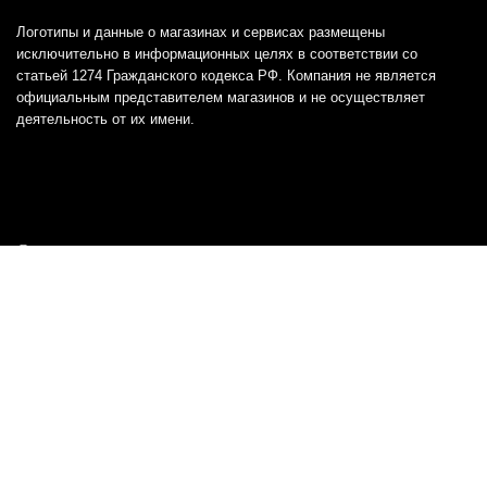
Логотипы и данные о магазинах и сервисах размещены
исключительно в информационных целях в соответствии со
статьей 1274 Гражданского кодекса РФ. Компания не является
официальным представителем магазинов и не осуществляет
деятельность от их имени.
Отказ от ответственности
Все товарные знаки и логотипы, представленные на
этом сайте, являются собственностью
соответствующих владельцев и взяты из публичных
источников.
Отказ от ответственности:
Сервис не является кредитором или ипотечным/кредитным
брокером и не предоставляет финансовые услуги прямо или