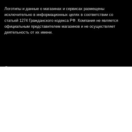
Логотипы и данные о магазинах и сервисах размещены
исключительно в информационных целях в соответствии со
статьей 1274 Гражданского кодекса РФ. Компания не является
официальным представителем магазинов и не осуществляет
деятельность от их имени.
Отказ от ответственности
Все товарные знаки и логотипы, представленные на
этом сайте, являются собственностью
соответствующих владельцев и взяты из публичных
источников.
Отказ от ответственности:
Сервис не является кредитором или ипотечным/кредитным
брокером и не предоставляет финансовые услуги прямо или