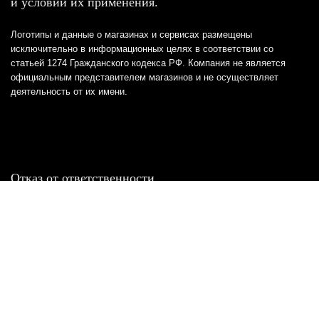
и условий их применения.
Логотипы и данные о магазинах и сервисах размещены
исключительно в информационных целях в соответствии со
статьей 1274 Гражданского кодекса РФ. Компания не является
официальным представителем магазинов и не осуществляет
деятельность от их имени.
Отказ от ответственности
Все товарные знаки и логотипы, представленные на
этом сайте, являются собственностью
соответствующих владельцев и взяты из публичных
источников.
Отказ от ответственности:
Сервис не является кредитором или ипотечным/кредитным