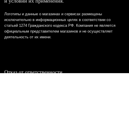
и условий их применения.
Логотипы и данные о магазинах и сервисах размещены
исключительно в информационных целях в соответствии со
статьей 1274 Гражданского кодекса РФ. Компания не является
официальным представителем магазинов и не осуществляет
деятельность от их имени.
Отказ от ответственности
Все товарные знаки и логотипы, представленные на
этом сайте, являются собственностью
соответствующих владельцев и взяты из публичных
источников.
Отказ от ответственности:
Сервис не является кредитором или ипотечным/кредитным