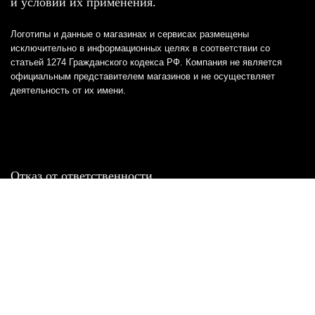
и условий их применения.
Логотипы и данные о магазинах и сервисах размещены
исключительно в информационных целях в соответствии со
статьей 1274 Гражданского кодекса РФ. Компания не является
официальным представителем магазинов и не осуществляет
деятельность от их имени.
Отказ от ответственности
Все товарные знаки и логотипы, представленные на
этом сайте, являются собственностью
соответствующих владельцев и взяты из публичных
источников.
Отказ от ответственности:
Сервис не является кредитором или ипотечным/кредитным