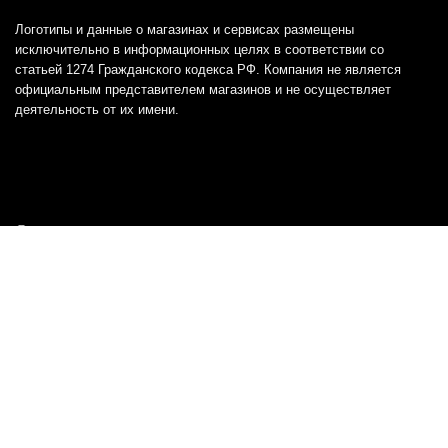
Логотипы и данные о магазинах и сервисах размещены
исключительно в информационных целях в соответствии со
статьей 1274 Гражданского кодекса РФ. Компания не является
официальным представителем магазинов и не осуществляет
деятельность от их имени.
Отказ от ответственности
Все товарные знаки и логотипы, представленные на
этом сайте, являются собственностью
соответствующих владельцев и взяты из публичных
источников.
Отказ от ответственности:
Сервис не является кредитором или ипотечным/кредитным
брокером и не предоставляет финансовые услуги прямо или