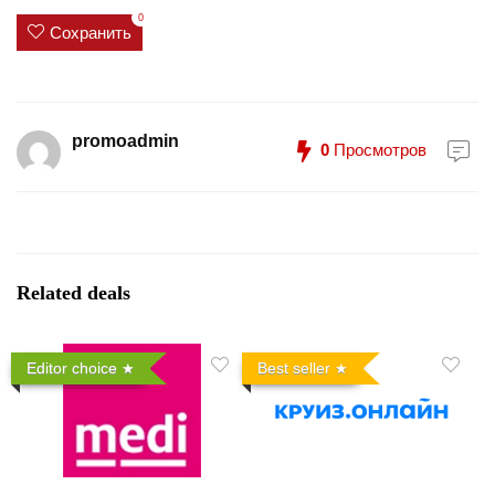
0
Сохранить
promoadmin
0
Просмотров
Related deals
Editor choice
Best seller