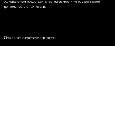
официальным представителем магазинов и не осуществляет
деятельность от их имени.
Отказ от ответственности
Все товарные знаки и логотипы, представленные на
этом сайте, являются собственностью
соответствующих владельцев и взяты из публичных
источников.
Отказ от ответственности:
Сервис не является кредитором или ипотечным/кредитным
брокером и не предоставляет финансовые услуги прямо или
косвенно через представителей или агентов. Не осуществляет
выдачу каких-либо видов кредита. Не несет ответственности за
точность информации, предоставленной банками по тарифам,
кредитным ставкам, переплатам, а также за любую другую
информацию.