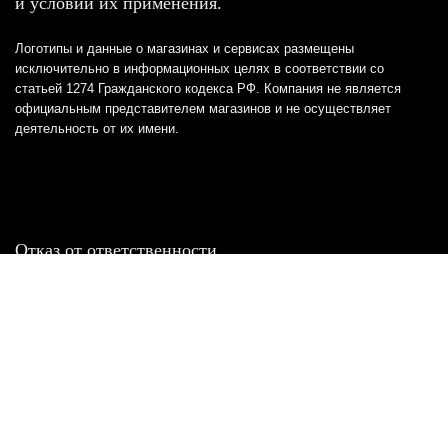
и условий их применения.
Логотипы и данные о магазинах и сервисах размещены
исключительно в информационных целях в соответствии со
статьей 1274 Гражданского кодекса РФ. Компания не является
официальным представителем магазинов и не осуществляет
деятельность от их имени.
Отказ от ответственности
Все товарные знаки и логотипы, представленные на
этом сайте, являются собственностью
соответствующих владельцев и взяты из публичных
источников.
Отказ от ответственности:
Сервис не является кредитором или ипотечным/кредитным