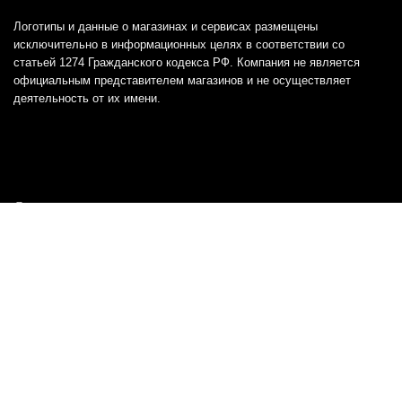
Логотипы и данные о магазинах и сервисах размещены
исключительно в информационных целях в соответствии со
статьей 1274 Гражданского кодекса РФ. Компания не является
официальным представителем магазинов и не осуществляет
деятельность от их имени.
Отказ от ответственности
Все товарные знаки и логотипы, представленные на
этом сайте, являются собственностью
соответствующих владельцев и взяты из публичных
источников.
Отказ от ответственности:
Сервис не является кредитором или ипотечным/кредитным
брокером и не предоставляет финансовые услуги прямо или