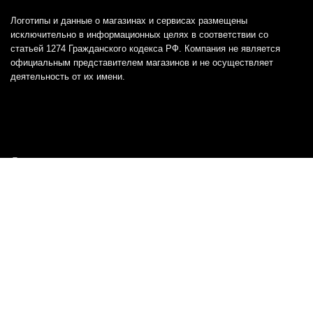
Логотипы и данные о магазинах и сервисах размещены
исключительно в информационных целях в соответствии со
статьей 1274 Гражданского кодекса РФ. Компания не является
официальным представителем магазинов и не осуществляет
деятельность от их имени.
Отказ от ответственности
Все товарные знаки и логотипы, представленные на
этом сайте, являются собственностью
соответствующих владельцев и взяты из публичных
источников.
Отказ от ответственности:
Сервис не является кредитором или ипотечным/кредитным
брокером и не предоставляет финансовые услуги прямо или