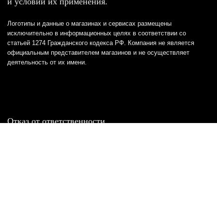
и условий их применения.
Логотипы и данные о магазинах и сервисах размещены
исключительно в информационных целях в соответствии со
статьей 1274 Гражданского кодекса РФ. Компания не является
официальным представителем магазинов и не осуществляет
деятельность от их имени.
Отказ от ответственности
Все товарные знаки и логотипы, представленные на
этом сайте, являются собственностью
соответствующих владельцев и взяты из публичных
источников.
Отказ от ответственности:
Сервис не является кредитором или ипотечным/кредитным