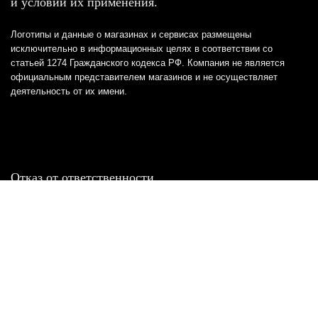
и условий их применения.
Логотипы и данные о магазинах и сервисах размещены
исключительно в информационных целях в соответствии со
статьей 1274 Гражданского кодекса РФ. Компания не является
официальным представителем магазинов и не осуществляет
деятельность от их имени.
Отказ от ответственности
Все товарные знаки и логотипы, представленные на
этом сайте, являются собственностью
соответствующих владельцев и взяты из публичных
источников.
Отказ от ответственности:
Сервис не является кредитором или ипотечным/кредитным