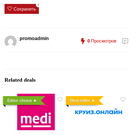
0
Сохранить
promoadmin
0
Просмотров
Related deals
Editor choice
Best seller