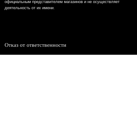
официальным представителем магазинов и не осуществляет
деятельность от их имени.
Отказ от ответственности
Все товарные знаки и логотипы, представленные на
этом сайте, являются собственностью
соответствующих владельцев и взяты из публичных
источников.
Отказ от ответственности:
Сервис не является кредитором или ипотечным/кредитным
брокером и не предоставляет финансовые услуги прямо или
косвенно через представителей или агентов. Не осуществляет
выдачу каких-либо видов кредита. Не несет ответственности за
точность информации, предоставленной банками по тарифам,
кредитным ставкам, переплатам, а также за любую другую
информацию.