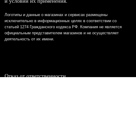
и условий их применения.
Логотипы и данные о магазинах и сервисах размещены
исключительно в информационных целях в соответствии со
статьей 1274 Гражданского кодекса РФ. Компания не является
официальным представителем магазинов и не осуществляет
деятельность от их имени.
Отказ от ответственности
Все товарные знаки и логотипы, представленные на
этом сайте, являются собственностью
соответствующих владельцев и взяты из публичных
источников.
Отказ от ответственности:
Сервис не является кредитором или ипотечным/кредитным