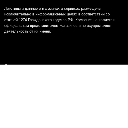
Логотипы и данные о магазинах и сервисах размещены
исключительно в информационных целях в соответствии со
статьей 1274 Гражданского кодекса РФ. Компания не является
официальным представителем магазинов и не осуществляет
деятельность от их имени.
Отказ от ответственности
Все товарные знаки и логотипы, представленные на
этом сайте, являются собственностью
соответствующих владельцев и взяты из публичных
источников.
Отказ от ответственности:
Сервис не является кредитором или ипотечным/кредитным
брокером и не предоставляет финансовые услуги прямо или