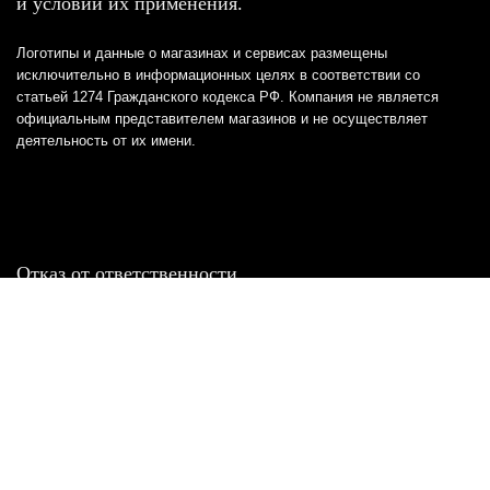
и условий их применения.
Логотипы и данные о магазинах и сервисах размещены
исключительно в информационных целях в соответствии со
статьей 1274 Гражданского кодекса РФ. Компания не является
официальным представителем магазинов и не осуществляет
деятельность от их имени.
Отказ от ответственности
Все товарные знаки и логотипы, представленные на
этом сайте, являются собственностью
соответствующих владельцев и взяты из публичных
источников.
Отказ от ответственности:
Сервис не является кредитором или ипотечным/кредитным