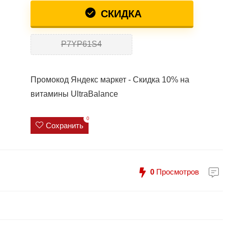
СКИДКА
P7YP61S4
Промокод Яндекс маркет - Скидка 10% на
витамины UltraBalance
0
Сохранить
0
Просмотров