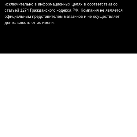
исключительно в информационных целях в соответствии со
статьей 1274 Гражданского кодекса РФ. Компания не является
официальным представителем магазинов и не осуществляет
деятельность от их имени.
Отказ от ответственности
Все товарные знаки и логотипы, представленные на
этом сайте, являются собственностью
соответствующих владельцев и взяты из публичных
источников.
Отказ от ответственности:
Сервис не является кредитором или ипотечным/кредитным
брокером и не предоставляет финансовые услуги прямо или
косвенно через представителей или агентов. Не осуществляет
выдачу каких-либо видов кредита. Не несет ответственности за