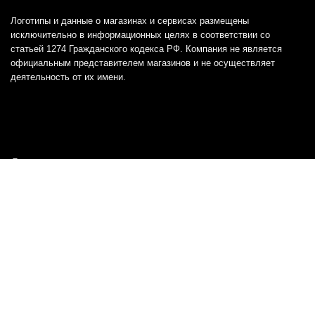
Логотипы и данные о магазинах и сервисах размещены
исключительно в информационных целях в соответствии со
статьей 1274 Гражданского кодекса РФ. Компания не является
официальным представителем магазинов и не осуществляет
деятельность от их имени.
Отказ от ответственности
Все товарные знаки и логотипы, представленные на
этом сайте, являются собственностью
соответствующих владельцев и взяты из публичных
источников.
Отказ от ответственности:
Сервис не является кредитором или ипотечным/кредитным
брокером и не предоставляет финансовые услуги прямо или