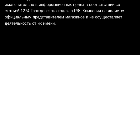
исключительно в информационных целях в соответствии со
статьей 1274 Гражданского кодекса РФ. Компания не является
официальным представителем магазинов и не осуществляет
деятельность от их имени.
Отказ от ответственности
Все товарные знаки и логотипы, представленные на
этом сайте, являются собственностью
соответствующих владельцев и взяты из публичных
источников.
Отказ от ответственности:
Сервис не является кредитором или ипотечным/кредитным
брокером и не предоставляет финансовые услуги прямо или
косвенно через представителей или агентов. Не осуществляет
выдачу каких-либо видов кредита. Не несет ответственности за