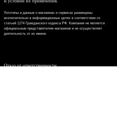
и условий их применения.
Логотипы и данные о магазинах и сервисах размещены
исключительно в информационных целях в соответствии со
статьей 1274 Гражданского кодекса РФ. Компания не является
официальным представителем магазинов и не осуществляет
деятельность от их имени.
Отказ от ответственности
Все товарные знаки и логотипы, представленные на
этом сайте, являются собственностью
соответствующих владельцев и взяты из публичных
источников.
Отказ от ответственности:
Сервис не является кредитором или ипотечным/кредитным