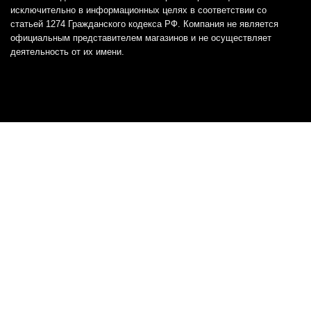
исключительно в информационных целях в соответствии со
статьей 1274 Гражданского кодекса РФ. Компания не является
официальным представителем магазинов и не осуществляет
деятельность от их имени.
Отказ от ответственности
Все товарные знаки и логотипы, представленные на
этом сайте, являются собственностью
соответствующих владельцев и взяты из публичных
источников.
Отказ от ответственности:
Сервис не является кредитором или ипотечным/кредитным
брокером и не предоставляет финансовые услуги прямо или
косвенно через представителей или агентов. Не осуществляет
выдачу каких-либо видов кредита. Не несет ответственности за