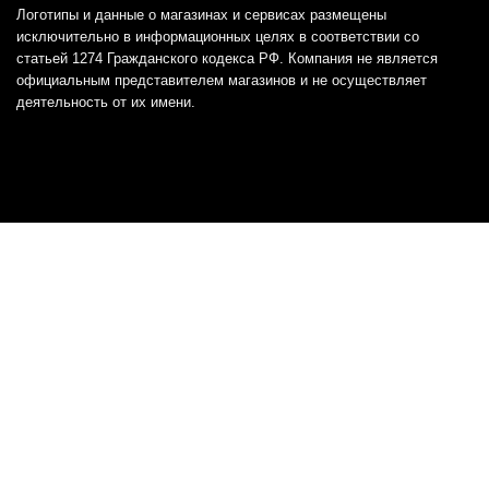
Логотипы и данные о магазинах и сервисах размещены
исключительно в информационных целях в соответствии со
статьей 1274 Гражданского кодекса РФ. Компания не является
официальным представителем магазинов и не осуществляет
деятельность от их имени.
Отказ от ответственности
Все товарные знаки и логотипы, представленные на
этом сайте, являются собственностью
соответствующих владельцев и взяты из публичных
источников.
Отказ от ответственности:
Сервис не является кредитором или ипотечным/кредитным
брокером и не предоставляет финансовые услуги прямо или
косвенно через представителей или агентов. Не осуществляет