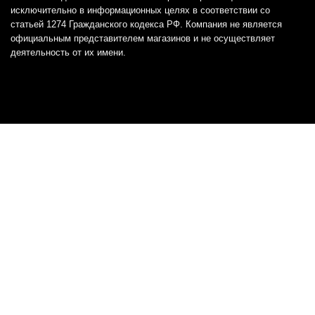
исключительно в информационных целях в соответствии со
статьей 1274 Гражданского кодекса РФ. Компания не является
официальным представителем магазинов и не осуществляет
деятельность от их имени.
Отказ от ответственности
Все товарные знаки и логотипы, представленные на
этом сайте, являются собственностью
соответствующих владельцев и взяты из публичных
источников.
Отказ от ответственности:
Сервис не является кредитором или ипотечным/кредитным
брокером и не предоставляет финансовые услуги прямо или
косвенно через представителей или агентов. Не осуществляет
выдачу каких-либо видов кредита. Не несет ответственности за