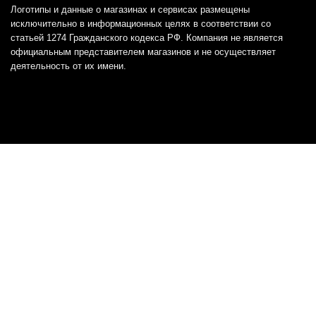
Логотипы и данные о магазинах и сервисах размещены
исключительно в информационных целях в соответствии со
статьей 1274 Гражданского кодекса РФ. Компания не является
официальным представителем магазинов и не осуществляет
деятельность от их имени.
Отказ от ответственности
Все товарные знаки и логотипы, представленные на
этом сайте, являются собственностью
соответствующих владельцев и взяты из публичных
источников.
Отказ от ответственности:
Сервис не является кредитором или ипотечным/кредитным
брокером и не предоставляет финансовые услуги прямо или
косвенно через представителей или агентов. Не осуществляет