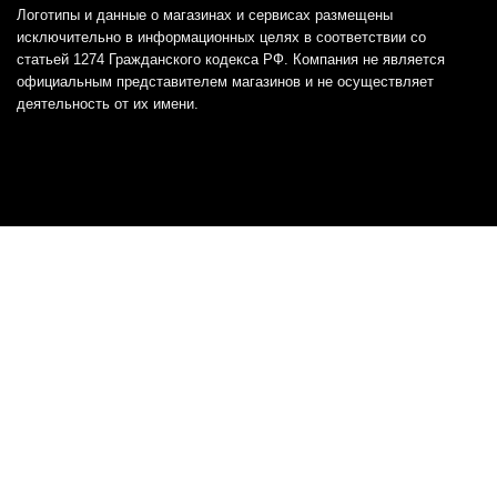
Логотипы и данные о магазинах и сервисах размещены
исключительно в информационных целях в соответствии со
статьей 1274 Гражданского кодекса РФ. Компания не является
официальным представителем магазинов и не осуществляет
деятельность от их имени.
Отказ от ответственности
Все товарные знаки и логотипы, представленные на
этом сайте, являются собственностью
соответствующих владельцев и взяты из публичных
источников.
Отказ от ответственности:
Сервис не является кредитором или ипотечным/кредитным
брокером и не предоставляет финансовые услуги прямо или
косвенно через представителей или агентов. Не осуществляет