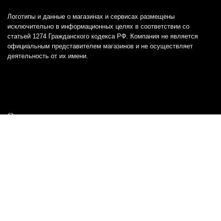
Логотипы и данные о магазинах и сервисах размещены
исключительно в информационных целях в соответствии со
статьей 1274 Гражданского кодекса РФ. Компания не является
официальным представителем магазинов и не осуществляет
деятельность от их имени.
Отказ от ответственности
Все товарные знаки и логотипы, представленные на
этом сайте, являются собственностью
соответствующих владельцев и взяты из публичных
источников.
Отказ от ответственности:
Сервис не является кредитором или ипотечным/кредитным
брокером и не предоставляет финансовые услуги прямо или